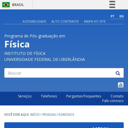
BRASIL
Simplifique!
PT
EN
ACESSIBILIDADE
ALTO CONTRASTE
MAPA DO SITE
Comunica BR
Participe
Programa de Pós-graduação em
Acesso à informação
Física
Legislação
INSTITUTO DE FÍSICA
Canais
UNIVERSIDADE FEDERAL DE UBERLÂNDIA
Buscar
Serviços
Telefones
Perguntas frequentes
Contato
Fale conosco
INÍCIO
/
PESSOAS
/
EGRESSOS