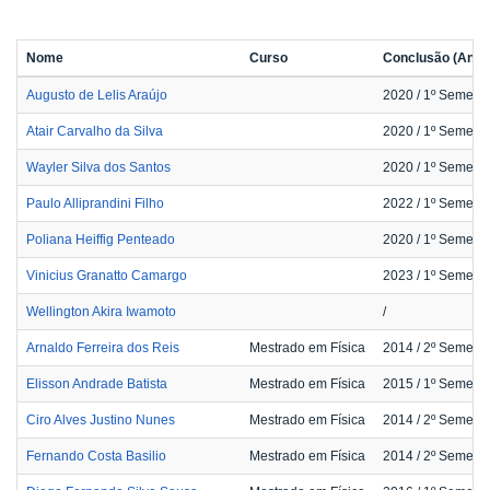
Nome
Curso
Conclusão (Ano /
Augusto de Lelis Araújo
2020
/ 1º Semestr
Atair Carvalho da Silva
2020
/ 1º Semestr
Wayler Silva dos Santos
2020
/ 1º Semestr
Paulo Alliprandini Filho
2022
/ 1º Semestr
Poliana Heiffig Penteado
2020
/ 1º Semestr
Vinicius Granatto Camargo
2023
/ 1º Semestr
Wellington Akira Iwamoto
/
Arnaldo Ferreira dos Reis
Mestrado em Física
2014
/ 2º Semestr
Elisson Andrade Batista
Mestrado em Física
2015
/ 1º Semestr
Ciro Alves Justino Nunes
Mestrado em Física
2014
/ 2º Semestr
Fernando Costa Basilio
Mestrado em Física
2014
/ 2º Semestr