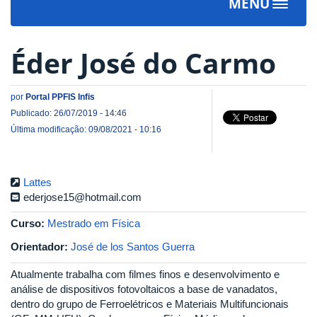
MENU
Toggle
navigat
Éder José do Carmo
por
Portal PPFIS Infis
Publicado: 26/07/2019 - 14:46
Última modificação: 09/08/2021 - 10:16
Lattes
ederjose15@hotmail.com
Curso:
Mestrado em Física
Orientador:
José de los Santos Guerra
Atualmente trabalha com filmes finos e desenvolvimento e
análise de dispositivos fotovoltaicos a base de vanadatos,
dentro do grupo de Ferroelétricos e Materiais Multifuncionais