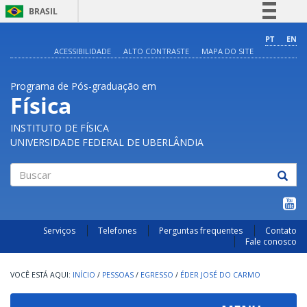
BRASIL
Simplifique!
PT
EN
ACESSIBILIDADE
ALTO CONTRASTE
MAPA DO SITE
Comunica BR
Participe
Programa de Pós-graduação em
Acesso à informação
Física
Legislação
INSTITUTO DE FÍSICA
Canais
UNIVERSIDADE FEDERAL DE UBERLÂNDIA
Buscar
Serviços
Telefones
Perguntas frequentes
Contato
Fale conosco
INÍCIO
/
PESSOAS
/
EGRESSO
/
ÉDER JOSÉ DO CARMO