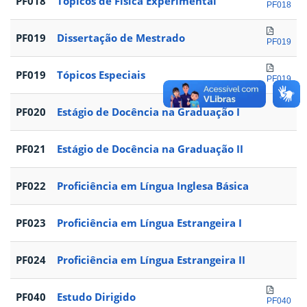
PF018
Tópicos de Física Experimental
PF018
PF019
Dissertação de Mestrado
PF019
PF019
Tópicos Especiais
PF019
PF020
Estágio de Docência na Graduação I
PF021
Estágio de Docência na Graduação II
PF022
Proficiência em Língua Inglesa Básica
PF023
Proficiência em Língua Estrangeira I
PF024
Proficiência em Língua Estrangeira II
PF040
Estudo Dirigido
PF040