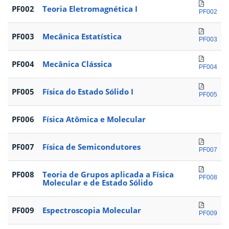
PF002
Teoria Eletromagnética I
PF002
PF003
Mecânica Estatística
PF003
PF004
Mecânica Clássica
PF004
PF005
Física do Estado Sólido I
PF005
PF006
Física Atômica e Molecular
PF007
Física de Semicondutores
PF007
PF008
Teoria de Grupos aplicada a Física
PF008
Molecular e de Estado Sólido
PF009
Espectroscopia Molecular
PF009