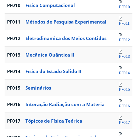
PF010
Física Computacional
PF010
PF011
Métodos de Pesquisa Experimental
PF011
PF012
Eletrodinâmica dos Meios Contidos
PF012
PF013
Mecânica Quântica II
PF013
PF014
Física do Estado Sólido II
PF014
PF015
Seminários
PF015
PF016
Interação Radiação com a Matéria
PF016
PF017
Tópicos de Física Teórica
PF017