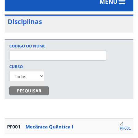
MENU
Toggle
navigat
Disciplinas
CÓDIGO OU NOME
CURSO
PESQUISAR
PF001
Mecânica Quântica I
PF001