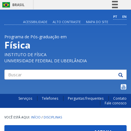
BRASIL
Simplifique!
PT
EN
ACESSIBILIDADE
ALTO CONTRASTE
MAPA DO SITE
Comunica BR
Participe
Programa de Pós-graduação em
Acesso à informação
Física
Legislação
INSTITUTO DE FÍSICA
Canais
UNIVERSIDADE FEDERAL DE UBERLÂNDIA
Buscar
Serviços
Telefones
Perguntas frequentes
Contato
Fale conosco
INÍCIO
/
DISCIPLINAS