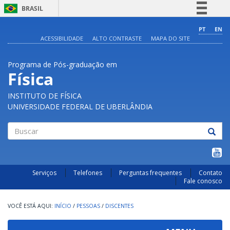
BRASIL
Simplifique!
PT
EN
ACESSIBILIDADE
ALTO CONTRASTE
MAPA DO SITE
Comunica BR
Participe
Programa de Pós-graduação em
Acesso à informação
Física
Legislação
INSTITUTO DE FÍSICA
Canais
UNIVERSIDADE FEDERAL DE UBERLÂNDIA
Buscar
Serviços
Telefones
Perguntas frequentes
Contato
Fale conosco
INÍCIO
/
PESSOAS
/
DISCENTES