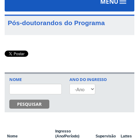
MENU
Toggle
navigat
Pós-doutorandos do Programa
NOME
ANO DO INGRESSO
ANO
PESQUISAR
Ingresso
Nome
(Ano/Período)
Supervisão
Lattes