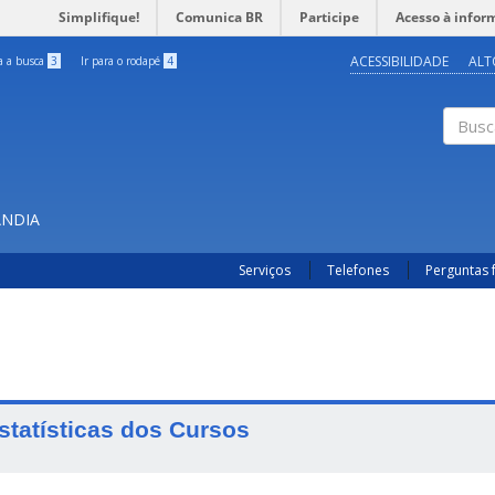
Simplifique!
Comunica BR
Participe
Acesso à infor
ACESSIBILIDADE
ALT
ra a busca
3
Ir para o rodapé
4
Buscar
ÂNDIA
Serviços
Telefones
Perguntas 
statísticas dos Cursos