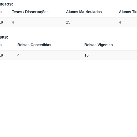
meros:
o
Teses / Dissertações
Alunos Matriculados
Alunos Ti
19
4
25
4
sas:
o
Bolsas Concedidas
Bolsas Vigentes
19
4
16