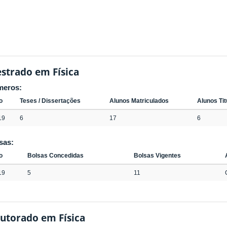
strado em Física
meros:
o
Teses / Dissertações
Alunos Matriculados
Alunos Ti
19
6
17
6
sas:
o
Bolsas Concedidas
Bolsas Vigentes
19
5
11
utorado em Física