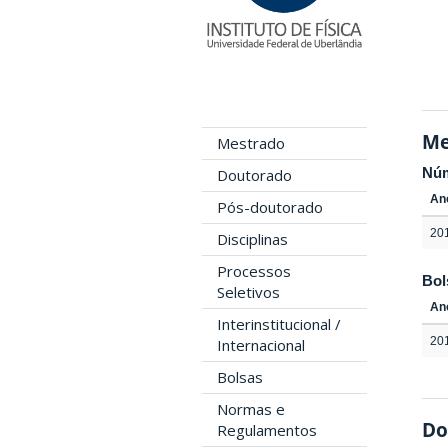
Me
Mestrado
Nú
Doutorado
An
Pós-doutorado
20
Disciplinas
Processos
Bol
Seletivos
An
Interinstitucional /
20
Internacional
Bolsas
Normas e
Do
Regulamentos