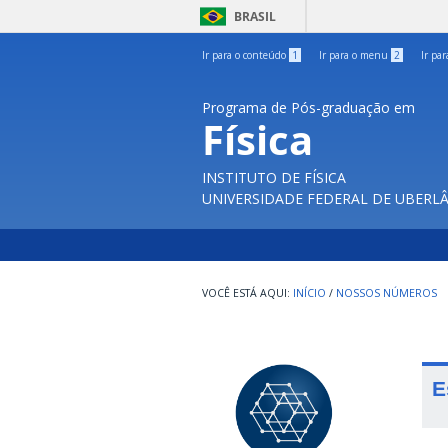
BRASIL
Ir para o conteúdo
1
Ir para o menu
2
Ir pa
Programa de Pós-graduação em
Física
INSTITUTO DE FÍSICA
UNIVERSIDADE FEDERAL DE UBERL
INÍCIO
/
NOSSOS NÚMEROS
E