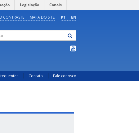
mação
Legislação
Canais
O CONTRASTE
MAPA DO SITE
PT
EN
frequentes
Contato
Fale conosco