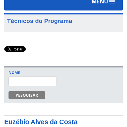
MENU
Toggle
navigat
Técnicos do Programa
NOME
PESQUISAR
Euzébio Alves da Costa