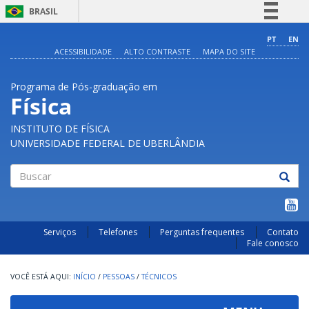
BRASIL
Simplifique!
PT
EN
ACESSIBILIDADE
ALTO CONTRASTE
MAPA DO SITE
Comunica BR
Participe
Programa de Pós-graduação em
Acesso à informação
Física
Legislação
INSTITUTO DE FÍSICA
Canais
UNIVERSIDADE FEDERAL DE UBERLÂNDIA
Buscar
Serviços
Telefones
Perguntas frequentes
Contato
Fale conosco
INÍCIO
/
PESSOAS
/
TÉCNICOS