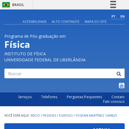
BRASIL
Simplifique!
PT
EN
ACESSIBILIDADE
ALTO CONTRASTE
MAPA DO SITE
Comunica BR
Participe
Programa de Pós-graduação em
Acesso à informação
Física
Legislação
INSTITUTO DE FÍSICA
Canais
UNIVERSIDADE FEDERAL DE UBERLÂNDIA
Buscar
Serviços
Telefones
Perguntas frequentes
Contato
Fale conosco
INÍCIO
/
PESSOAS
/
EGRESSO
/
YOSDAN MARTÍNEZ CAMEJO