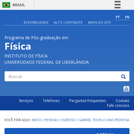
BRASIL
Simplifique!
PT
EN
ACESSIBILIDADE
ALTO CONTRASTE
MAPA DO SITE
Comunica BR
Participe
Programa de Pós-graduação em
Acesso à informação
Física
Legislação
INSTITUTO DE FÍSICA
Canais
UNIVERSIDADE FEDERAL DE UBERLÂNDIA
Buscar
Serviços
Telefones
Perguntas frequentes
Contato
Fale conosco
INÍCIO
/
PESSOAS
/
EGRESSO
/
GABRIEL TEOFILO DIAS PEDROSA