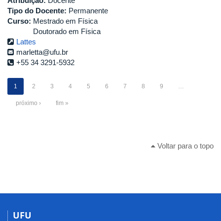
Atribuição:
Docente
Tipo do Docente:
Permanente
Curso:
Mestrado em Física
Doutorado em Física
Lattes
marletta@ufu.br
+55 34 3291-5932
1
2
3
4
5
6
7
8
9
…
próximo ›
fim »
Voltar para o topo
UFU