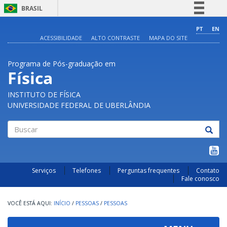
BRASIL
Simplifique!
PT
EN
ACESSIBILIDADE
ALTO CONTRASTE
MAPA DO SITE
Comunica BR
Participe
Programa de Pós-graduação em
Acesso à informação
Física
Legislação
INSTITUTO DE FÍSICA
Canais
UNIVERSIDADE FEDERAL DE UBERLÂNDIA
Buscar
Serviços
Telefones
Perguntas frequentes
Contato
Fale conosco
INÍCIO
/
PESSOAS
/
PESSOAS