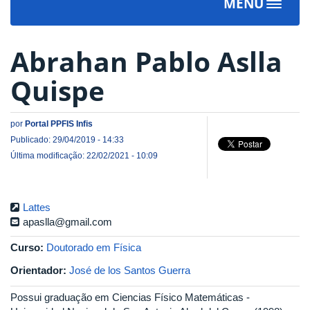
MENU
Toggle
navigat
Abrahan Pablo Aslla
Quispe
por
Portal PPFIS Infis
Publicado: 29/04/2019 - 14:33
Última modificação: 22/02/2021 - 10:09
Lattes
apaslla@gmail.com
Curso:
Doutorado em Física
Orientador:
José de los Santos Guerra
Possui graduação em Ciencias Físico Matemáticas -