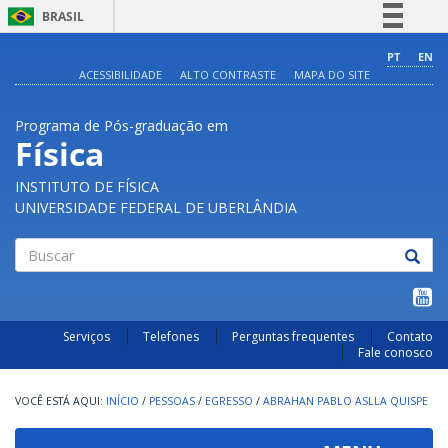
BRASIL
Simplifique!
PT
EN
ACESSIBILIDADE
ALTO CONTRASTE
MAPA DO SITE
Comunica BR
Participe
Programa de Pós-graduação em
Acesso à informação
Física
Legislação
INSTITUTO DE FÍSICA
Canais
UNIVERSIDADE FEDERAL DE UBERLÂNDIA
Buscar
Serviços
Telefones
Perguntas frequentes
Contato
Fale conosco
INÍCIO
/
PESSOAS
/
EGRESSO
/
ABRAHAN PABLO ASLLA QUISPE