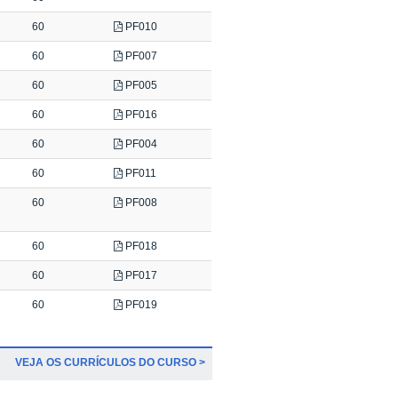
60
PF010
60
PF007
60
PF005
60
PF016
60
PF004
60
PF011
60
PF008
60
PF018
60
PF017
60
PF019
VEJA OS CURRÍCULOS DO CURSO >