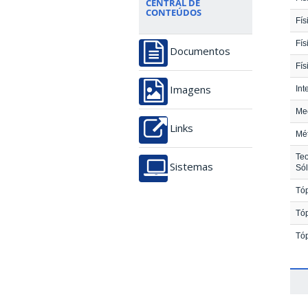
CENTRAL DE
CONTEÚDOS
Fís
Fís
Documentos
Fís
Int
Imagens
Me
Links
Mé
Teo
Sistemas
Sól
Tóp
Tóp
Tóp