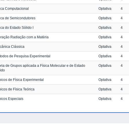
ica Computacional
Optativa
4
ica de Semicondutores
Optativa
4
ica do Estado Sólido I
Optativa
4
eração Radiação com a Matéria
Optativa
4
cânica Clássica
Optativa
4
todos de Pesquisa Experimental
Optativa
4
ria de Grupos aplicada a Física Molecular e de Estado
Optativa
4
ido
icos de Física Experimental
Optativa
4
icos de Física Teórica
Optativa
4
icos Especiais
Optativa
4