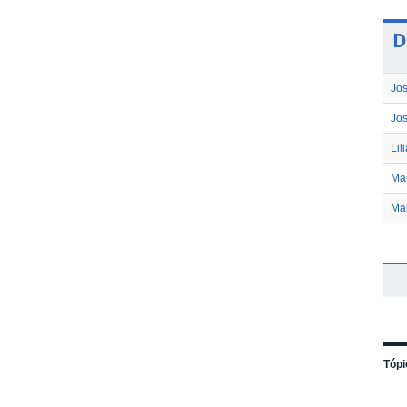
D
Jos
Jos
Lil
Ma
Mau
Tópi