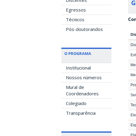
Discentes
G
Egressos
Com
Técnicos
Pós-doutorandos
Dis
Dis
O PROGRAMA
Est
Mec
Institucional
Mec
Nossos números
Pro
Mural de
Coordenadores
Se
Colegiado
Teo
Transparência
Ele
Esp
Fís