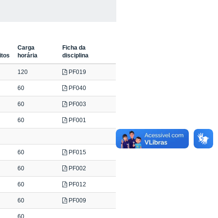
Carga
Ficha da
itos
horária
disciplina
120
PF019
60
PF040
60
PF003
60
PF001
60
PF015
60
PF002
60
PF012
60
PF009
60