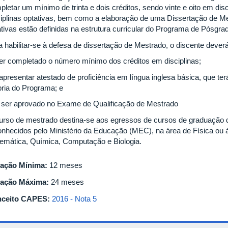
letar um mínimo de trinta e dois créditos, sendo vinte e oito em disc
ciplinas optativas, bem como a elaboração de uma Dissertação de Mes
ativas estão definidas na estrutura curricular do Programa de Pósgr
a habilitar-se à defesa de dissertação de Mestrado, o discente deverá
 ter completado o número mínimo dos créditos em disciplinas;
– apresentar atestado de proficiência em língua inglesa básica, que t
pria do Programa; e
 – ser aprovado no Exame de Qualificação de Mestrado
urso de mestrado destina-se aos egressos de cursos de graduação d
onhecidos pelo Ministério da Educação (MEC), na área de Física ou á
emática, Química, Computação e Biologia.
ação Mínima:
12 meses
ação Máxima:
24 meses
ceito CAPES:
2016 - Nota 5