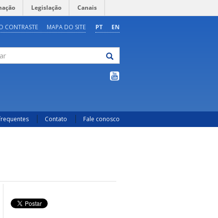
mação
Legislação
Canais
O CONTRASTE
MAPA DO SITE
PT
EN
frequentes
Contato
Fale conosco