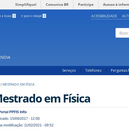
Simplifique!
Comunica BR
Participe
Acesso à infor
ACESSIBILIDADE
ALT
ra a busca
3
Ir para o rodapé
4
Buscar
ÂNDIA
Serviços
Telefones
Perguntas 
/
MESTRADO EM FÍSICA
estrado em Física
Portal PPFIS Infis
icado: 15/09/2017 - 12:00
ma modificação: 11/02/2021 - 09:52