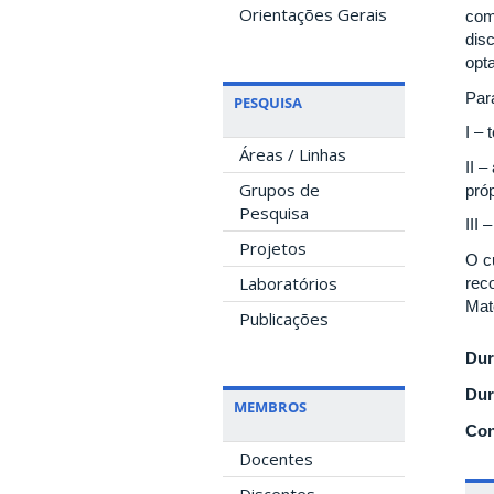
Orientações Gerais
comp
dis
opt
Par
PESQUISA
I –
Áreas / Linhas
II 
Grupos de
pró
Pesquisa
III
Projetos
O c
Laboratórios
rec
Mat
Publicações
Dur
Dur
MEMBROS
Con
Docentes