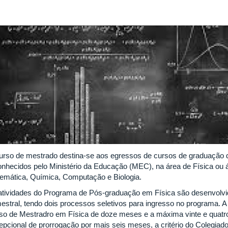
urso de mestrado destina-se aos egressos de cursos de graduação d
onhecidos pelo Ministério da Educação (MEC), na área de Física ou á
emática, Química, Computação e Biologia.
atividades do Programa de Pós-graduação em Física são desenvolv
estral, tendo dois processos seletivos para ingresso no programa. 
so de Mestradro em Física de doze meses e a máxima vinte e quatr
epcional de prorrogação por mais seis meses, a critério do Colegiad