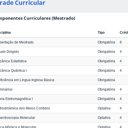
rade Curricular
ponentes Curriculares (Mestrado)
ciplina
Tipo
Créd
sertação de Mestrado
Obrigatória
8
udo Dirigido
Obrigatória
4
ânica Estatística
Obrigatória
4
ânica Quântica I
Obrigatória
4
ficiência em Língua Inglesa Básica
Obrigatória
minários
Obrigatória
4
ria Eletromagnética I
Obrigatória
4
trodinâmica dos Meios Contidos
Optativa
4
ectroscopia Molecular
Optativa
4
ica Atômica e Molecular
Optativa
4