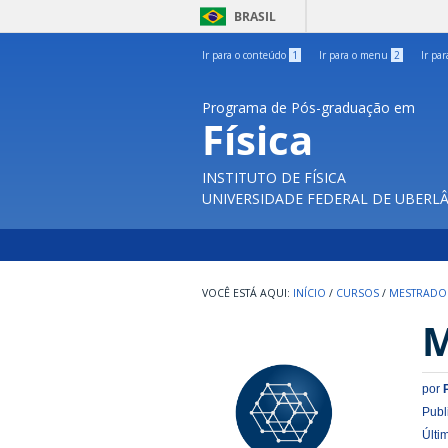
BRASIL
Ir para o conteúdo
1
Ir para o menu
2
Ir pa
Programa de Pós-graduação em
Física
INSTITUTO DE FÍSICA
UNIVERSIDADE FEDERAL DE UBERL
INÍCIO
/
CURSOS
/
MESTRADO
M
por
Publ
Últi