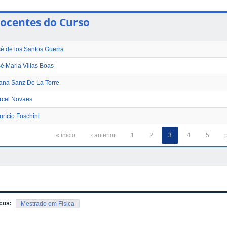
ocentes do Curso
é de los Santos Guerra
é Maria Villas Boas
iana Sanz De La Torre
rcel Novaes
rício Foschini
« início
‹ anterior
1
2
3
4
5
cos:
Mestrado em Física