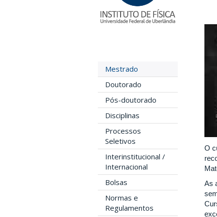
Mestrado
Doutorado
Pós-doutorado
Disciplinas
Processos
Seletivos
O c
Interinstitucional /
rec
Internacional
Mat
Bolsas
As 
sem
Normas e
Cur
Regulamentos
exc