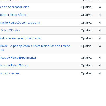
ica de Semicondutores
Optativa
4
ica do Estado Sólido I
Optativa
4
eração Radiação com a Matéria
Optativa
4
cânica Clássica
Optativa
4
todos de Pesquisa Experimental
Optativa
4
ria de Grupos aplicada a Física Molecular e de Estado
Optativa
4
ido
icos de Física Experimental
Optativa
4
icos de Física Teórica
Optativa
4
icos Especiais
Optativa
4