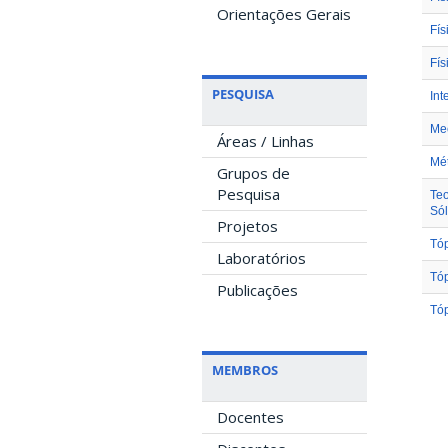
Orientações Gerais
Fís
Fís
PESQUISA
Int
Me
Áreas / Linhas
Mé
Grupos de
Pesquisa
Teo
Sól
Projetos
Tóp
Laboratórios
Tóp
Publicações
Tóp
MEMBROS
Docentes