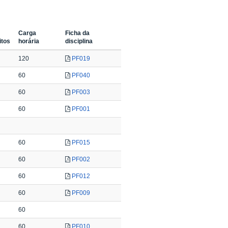
Carga
Ficha da
itos
horária
disciplina
120
PF019
60
PF040
60
PF003
60
PF001
60
PF015
60
PF002
60
PF012
60
PF009
60
60
PF010