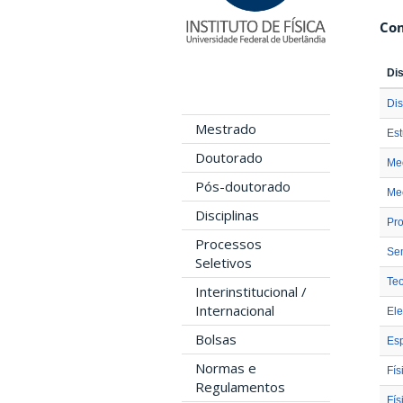
Com
Dis
Dis
Mestrado
Est
Doutorado
Mec
Pós-doutorado
Mec
Disciplinas
Pro
Processos
Se
Seletivos
Teo
Interinstitucional /
Internacional
Ele
Bolsas
Esp
Normas e
Fís
Regulamentos
Fís