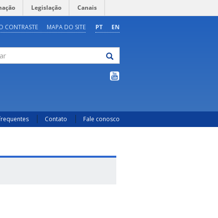
mação
Legislação
Canais
O CONTRASTE
MAPA DO SITE
PT
EN
frequentes
Contato
Fale conosco