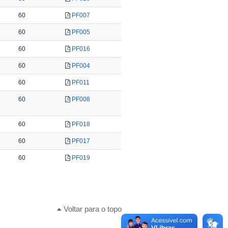
60
PF007
60
PF005
60
PF016
60
PF004
60
PF011
60
PF008
60
PF018
60
PF017
60
PF019
Voltar para o topo