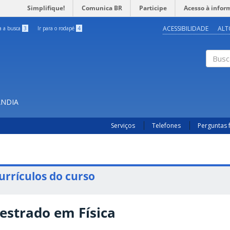
Simplifique!
Comunica BR
Participe
Acesso à infor
ACESSIBILIDADE
ALT
ra a busca
3
Ir para o rodapé
4
Buscar
ÂNDIA
Serviços
Telefones
Perguntas 
urrículos do curso
estrado em Física