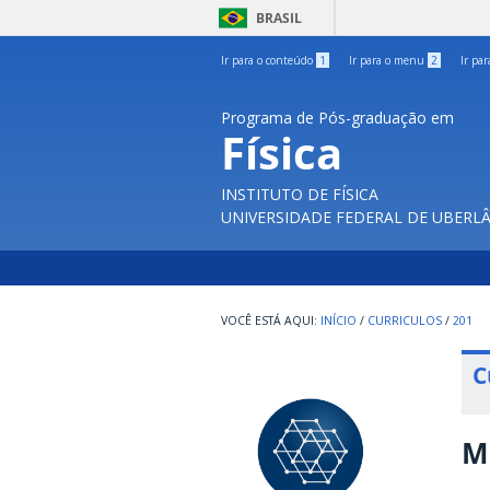
BRASIL
Ir para o conteúdo
1
Ir para o menu
2
Ir pa
Programa de Pós-graduação em
Física
INSTITUTO DE FÍSICA
UNIVERSIDADE FEDERAL DE UBERL
INÍCIO
/
CURRICULOS
/
201
C
M