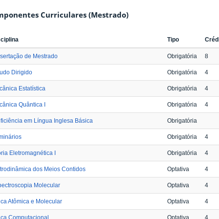
ponentes Curriculares (Mestrado)
ciplina
Tipo
Créd
sertação de Mestrado
Obrigatória
8
udo Dirigido
Obrigatória
4
ânica Estatística
Obrigatória
4
ânica Quântica I
Obrigatória
4
ficiência em Língua Inglesa Básica
Obrigatória
minários
Obrigatória
4
ria Eletromagnética I
Obrigatória
4
trodinâmica dos Meios Contidos
Optativa
4
ectroscopia Molecular
Optativa
4
ica Atômica e Molecular
Optativa
4
ica Computacional
Optativa
4