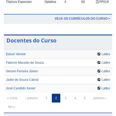
Tópicos Especiais
Optativa
4
60
PF019
VEJA OS CURRÍCULOS DO CURSO >
Docentes do Curso
Edson Vernek
Lattes
Fabricio Macedo de Souza
Lattes
Gerson Ferreira Júnior
Lattes
Jader de Souza Cabral
Lattes
José Candido Xavier
Lattes
« início
‹ anterior
1
2
3
4
5
próximo ›
fim »