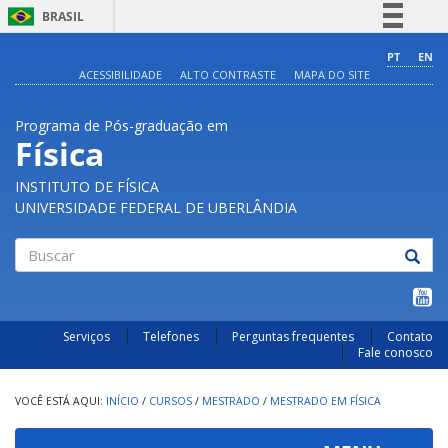
BRASIL
Simplifique!
PT
EN
ACESSIBILIDADE
ALTO CONTRASTE
MAPA DO SITE
Comunica BR
Participe
Programa de Pós-graduação em
Acesso à informação
Física
Legislação
INSTITUTO DE FÍSICA
Canais
UNIVERSIDADE FEDERAL DE UBERLÂNDIA
Buscar
Serviços
Telefones
Perguntas frequentes
Contato
Fale conosco
INÍCIO
/
CURSOS
/
MESTRADO
/
MESTRADO EM FÍSICA