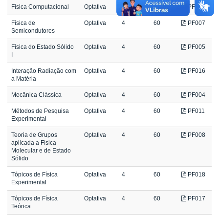
Física Computacional
Optativa
4
60
PF010
Física de
Optativa
4
60
PF007
Semicondutores
Física do Estado Sólido
Optativa
4
60
PF005
I
Interação Radiação com
Optativa
4
60
PF016
a Matéria
Mecânica Clássica
Optativa
4
60
PF004
Métodos de Pesquisa
Optativa
4
60
PF011
Experimental
Teoria de Grupos
Optativa
4
60
PF008
aplicada a Física
Molecular e de Estado
Sólido
Tópicos de Física
Optativa
4
60
PF018
Experimental
Tópicos de Física
Optativa
4
60
PF017
Teórica