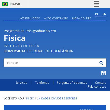
BRASIL
Simplifique!
PT
EN
ACESSIBILIDADE
ALTO CONTRASTE
MAPA DO SITE
Comunica BR
Participe
Programa de Pós-graduação em
Acesso à informação
Física
Legislação
INSTITUTO DE FÍSICA
Canais
UNIVERSIDADE FEDERAL DE UBERLÂNDIA
Buscar
Serviços
Telefones
Perguntas frequentes
Contato
Fale conosco
INÍCIO
/
UNIDADES, DIVISÕES E SETORES