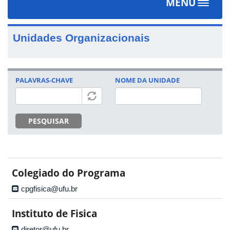
MENU
Toggle
navigat
Unidades Organizacionais
PALAVRAS-CHAVE
NOME DA UNIDADE
PESQUISAR
Colegiado do Programa
cpgfisica@ufu.br
Instituto de Fisica
diretor@ufu.br