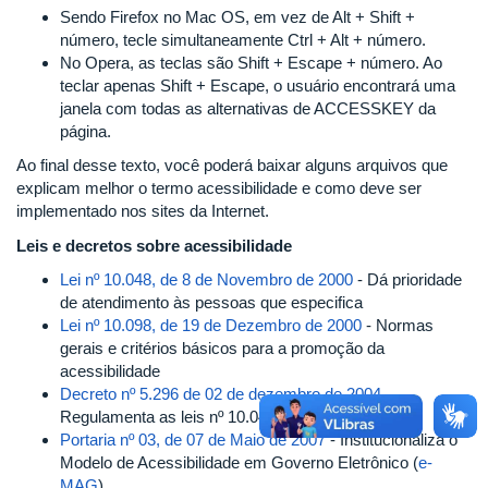
Sendo Firefox no Mac OS, em vez de Alt + Shift +
número, tecle simultaneamente Ctrl + Alt + número.
No Opera, as teclas são Shift + Escape + número. Ao
teclar apenas Shift + Escape, o usuário encontrará uma
janela com todas as alternativas de ACCESSKEY da
página.
Ao final desse texto, você poderá baixar alguns arquivos que
explicam melhor o termo acessibilidade e como deve ser
implementado nos sites da Internet.
Leis e decretos sobre acessibilidade
Lei nº 10.048, de 8 de Novembro de 2000
- Dá prioridade
de atendimento às pessoas que especifica
Lei nº 10.098, de 19 de Dezembro de 2000
- Normas
gerais e critérios básicos para a promoção da
acessibilidade
Decreto nº 5.296 de 02 de dezembro de 2004
-
Regulamenta as leis nº 10.048/2000 e 10.098/2000
Portaria nº 03, de 07 de Maio de 2007
- Institucionaliza o
Modelo de Acessibilidade em Governo Eletrônico (
e-
MAG
)