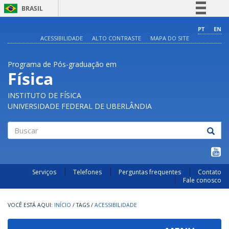
BRASIL
Simplifique!
PT
EN
ACESSIBILIDADE
ALTO CONTRASTE
MAPA DO SITE
Comunica BR
Participe
Programa de Pós-graduação em
Acesso à informação
Física
Legislação
INSTITUTO DE FÍSICA
Canais
UNIVERSIDADE FEDERAL DE UBERLÂNDIA
Buscar
Serviços
Telefones
Perguntas frequentes
Contato
Fale conosco
INÍCIO
/
TAGS
/
ACESSIBILIDADE