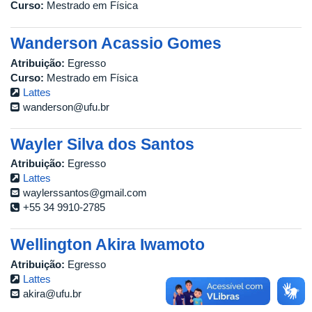
Curso:
Mestrado em Física
Wanderson Acassio Gomes
Atribuição:
Egresso
Curso:
Mestrado em Física
Lattes
wanderson@ufu.br
Wayler Silva dos Santos
Atribuição:
Egresso
Lattes
waylerssantos@gmail.com
+55 34 9910-2785
Wellington Akira Iwamoto
Atribuição:
Egresso
Lattes
akira@ufu.br