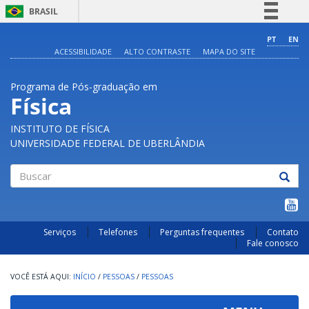
BRASIL
Simplifique!
PT
EN
ACESSIBILIDADE
ALTO CONTRASTE
MAPA DO SITE
Comunica BR
Participe
Programa de Pós-graduação em
Acesso à informação
Física
Legislação
INSTITUTO DE FÍSICA
Canais
UNIVERSIDADE FEDERAL DE UBERLÂNDIA
Buscar
Serviços
Telefones
Perguntas frequentes
Contato
Fale conosco
INÍCIO
/
PESSOAS
/
PESSOAS