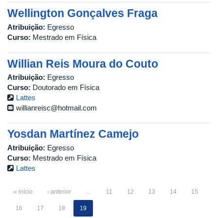
Wellington Gonçalves Fraga
Atribuição:
Egresso
Curso:
Mestrado em Física
Willian Reis Moura do Couto
Atribuição:
Egresso
Curso:
Doutorado em Física
Lattes
willianreisc@hotmail.com
Yosdan Martínez Camejo
Atribuição:
Egresso
Curso:
Mestrado em Física
Lattes
« início
‹ anterior
…
11
12
13
14
15
16
17
18
19