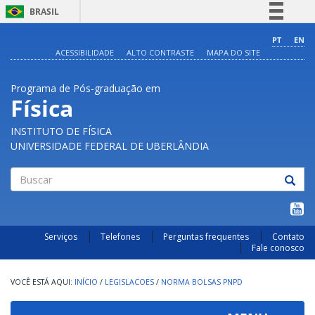
BRASIL
Simplifique!
PT
EN
ACESSIBILIDADE
ALTO CONTRASTE
MAPA DO SITE
Comunica BR
Participe
Programa de Pós-graduação em
Acesso à informação
Física
Legislação
INSTITUTO DE FÍSICA
Canais
UNIVERSIDADE FEDERAL DE UBERLÂNDIA
Buscar
Serviços
Telefones
Perguntas frequentes
Contato
Fale conosco
INÍCIO
/
LEGISLACOES
/
NORMA BOLSAS PNPD