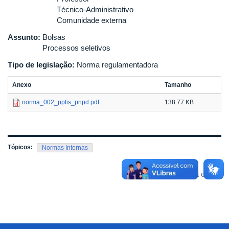
Técnico-Administrativo
Comunidade externa
Assunto:
Bolsas
Processos seletivos
Tipo de legislação:
Norma regulamentadora
Anexo
Tamanho
norma_002_ppfis_pnpd.pdf
138.77 KB
Tópicos:
Normas Internas
Voltar para o topo