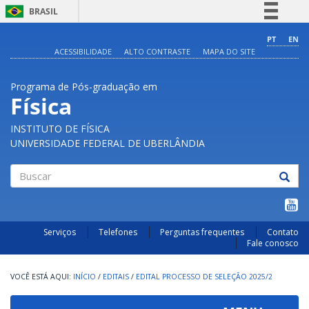
BRASIL
Simplifique!
PT
EN
ACESSIBILIDADE
ALTO CONTRASTE
MAPA DO SITE
Comunica BR
Participe
Programa de Pós-graduação em
Acesso à informação
Física
Legislação
INSTITUTO DE FÍSICA
Canais
UNIVERSIDADE FEDERAL DE UBERLÂNDIA
Buscar
Serviços
Telefones
Perguntas frequentes
Contato
Fale conosco
INÍCIO
/
EDITAIS
/
EDITAL PROCESSO DE SELEÇÃO 2025/2