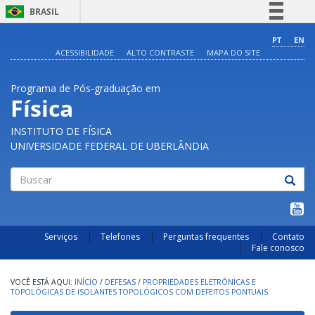
BRASIL
Simplifique!
PT
EN
ACESSIBILIDADE
ALTO CONTRASTE
MAPA DO SITE
Comunica BR
Participe
Programa de Pós-graduação em
Acesso à informação
Física
Legislação
INSTITUTO DE FÍSICA
Canais
UNIVERSIDADE FEDERAL DE UBERLÂNDIA
Buscar
Serviços
Telefones
Perguntas frequentes
Contato
Fale conosco
INÍCIO
/
DEFESAS
/
PROPRIEDADES ELETRÔNICAS E
TOPOLÓGICAS DE ISOLANTES TOPOLÓGICOS COM DEFEITOS PONTUAIS