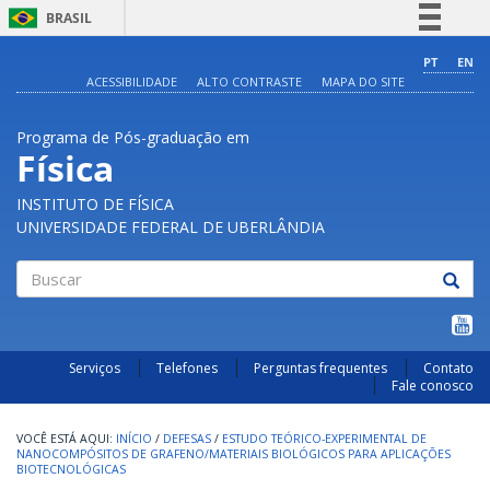
BRASIL
Simplifique!
PT
EN
ACESSIBILIDADE
ALTO CONTRASTE
MAPA DO SITE
Comunica BR
Participe
Programa de Pós-graduação em
Acesso à informação
Física
Legislação
INSTITUTO DE FÍSICA
Canais
UNIVERSIDADE FEDERAL DE UBERLÂNDIA
Buscar
Serviços
Telefones
Perguntas frequentes
Contato
Fale conosco
INÍCIO
/
DEFESAS
/
ESTUDO TEÓRICO-EXPERIMENTAL DE
NANOCOMPÓSITOS DE GRAFENO/MATERIAIS BIOLÓGICOS PARA APLICAÇÕES
BIOTECNOLÓGICAS