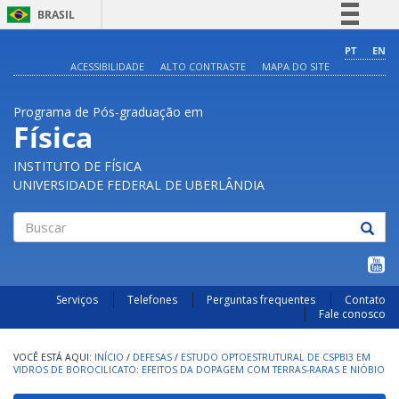
BRASIL
Simplifique!
PT
EN
ACESSIBILIDADE
ALTO CONTRASTE
MAPA DO SITE
Comunica BR
Participe
Programa de Pós-graduação em
Acesso à informação
Física
Legislação
INSTITUTO DE FÍSICA
Canais
UNIVERSIDADE FEDERAL DE UBERLÂNDIA
Buscar
Serviços
Telefones
Perguntas frequentes
Contato
Fale conosco
INÍCIO
/
DEFESAS
/
ESTUDO OPTOESTRUTURAL DE CSPBI3 EM
VIDROS DE BOROCILICATO: EFEITOS DA DOPAGEM COM TERRAS-RARAS E NIÓBIO