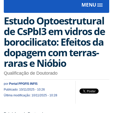
MENU
Toggle
navigat
Estudo Optoestrutural
de CsPbI3 em vidros de
borocilicato: Efeitos da
dopagem com terras-
raras e Nióbio
Qualificação de Doutorado
por
Portal PPGFIS INFIS
Publicado: 10/11/2025 - 10:26
Última modificação: 10/11/2025 - 10:28