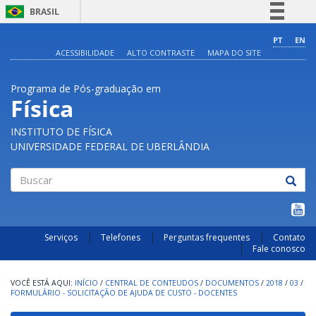
BRASIL
Simplifique!
PT
EN
ACESSIBILIDADE
ALTO CONTRASTE
MAPA DO SITE
Comunica BR
Participe
Programa de Pós-graduação em
Acesso à informação
Física
Legislação
INSTITUTO DE FÍSICA
Canais
UNIVERSIDADE FEDERAL DE UBERLÂNDIA
Buscar
Serviços
Telefones
Perguntas frequentes
Contato
Fale conosco
INÍCIO
/
CENTRAL DE CONTEUDOS
/
DOCUMENTOS
/
2018
/
03
/
FORMULÁRIO - SOLICITAÇÃO DE AJUDA DE CUSTO - DOCENTES