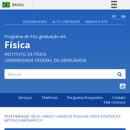
BRASIL
Simplifique!
PT
EN
ACESSIBILIDADE
ALTO CONTRASTE
MAPA DO SITE
Comunica BR
Participe
Programa de Pós-graduação em
Acesso à informação
Física
Legislação
INSTITUTO DE FÍSICA
Canais
UNIVERSIDADE FEDERAL DE UBERLÂNDIA
Buscar
Serviços
Telefones
Perguntas frequentes
Contato
Fale conosco
INÍCIO
/
AREAS E LINHAS DE PESQUISA
/
FÍSICA ESTATÍSTICA E
MÉTODOS MATEMÁTICOS