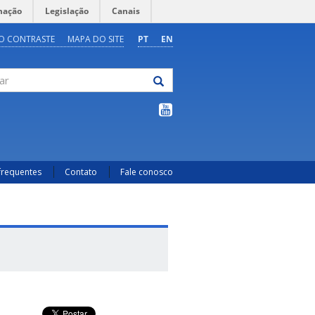
mação
Legislação
Canais
O CONTRASTE
MAPA DO SITE
PT
EN
frequentes
Contato
Fale conosco