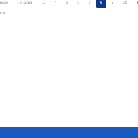
início
‹ anterior
…
4
5
6
7
8
9
10
im »