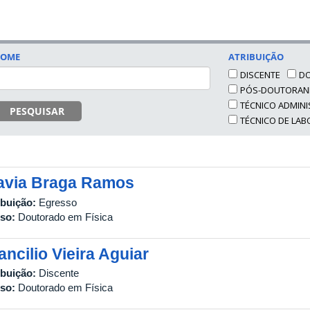
OME
ATRIBUIÇÃO
DISCENTE
D
PÓS-DOUTORA
TÉCNICO ADMINI
PESQUISAR
TÉCNICO DE LA
avia Braga Ramos
ibuição:
Egresso
so:
Doutorado em Física
ancilio Vieira Aguiar
ibuição:
Discente
so:
Doutorado em Física