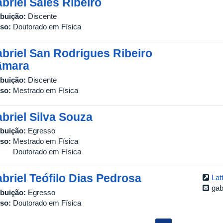
briel Sales Ribeiro
ibuição:
Discente
so:
Doutorado em Física
briel San Rodrigues Ribeiro
âmara
ibuição:
Discente
so:
Mestrado em Física
briel Silva Souza
ibuição:
Egresso
so:
Mestrado em Física
Doutorado em Física
briel Teófilo Dias Pedrosa
Lat
gab
ibuição:
Egresso
so:
Doutorado em Física