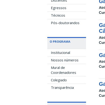
Discentes
Ga
Egressos
Atr
Cur
Técnicos
Pós-doutorandos
Ga
C
Atr
O PROGRAMA
Cur
Institucional
Ga
Nossos números
Atr
Cur
Mural de
Coordenadores
Colegiado
Ga
Transparência
Atr
Cur