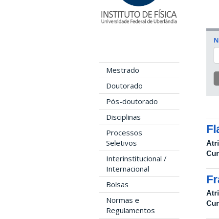
N
Mestrado
Doutorado
Pós-doutorado
Disciplinas
Fl
Processos
Seletivos
Atr
Cur
Interinstitucional /
Internacional
Fr
Bolsas
Atr
Normas e
Cur
Regulamentos