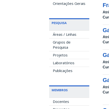
Orientações Gerais
Fr
Atr
Cur
PESQUISA
Ga
Áreas / Linhas
Atr
Grupos de
Cur
Pesquisa
Ga
Projetos
Atr
Laboratórios
Cur
Publicações
Ga
Atr
MEMBROS
Cur
Docentes