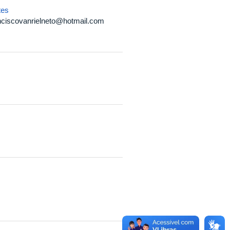
tes
nciscovanrielneto@hotmail.com