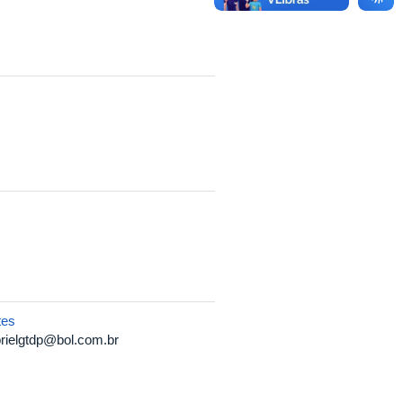
tes
rielgtdp@bol.com.br