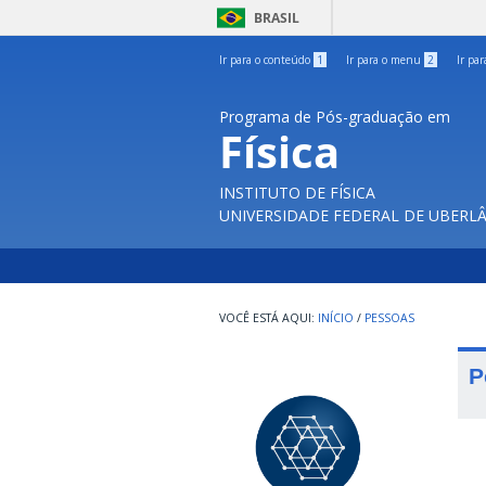
BRASIL
Ir para o conteúdo
1
Ir para o menu
2
Ir pa
Programa de Pós-graduação em
Física
INSTITUTO DE FÍSICA
UNIVERSIDADE FEDERAL DE UBERL
INÍCIO
/
PESSOAS
P