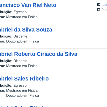
ancisco Van Riel Neto
Lat
fra
ibuição:
Egresso
so:
Mestrado em Física
briel da Silva Souza
ibuição:
Discente
so:
Doutorado em Física
briel Roberto Ciriaco da Silva
ibuição:
Discente
so:
Mestrado em Física
briel Sales Ribeiro
ibuição:
Egresso
so:
Mestrado em Física
Doutorado em Física