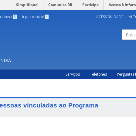
Simplifique!
Comunica BR
Participe
Acesso à infor
ACESSIBILIDADE
ALT
ra a busca
3
Ir para o rodapé
4
Buscar
ÂNDIA
Serviços
Telefones
Perguntas 
essoas vinculadas ao Programa