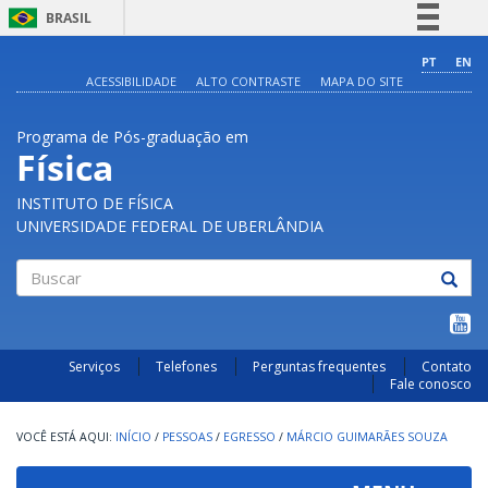
BRASIL
Simplifique!
PT
EN
ACESSIBILIDADE
ALTO CONTRASTE
MAPA DO SITE
Comunica BR
Participe
Programa de Pós-graduação em
Acesso à informação
Física
Legislação
INSTITUTO DE FÍSICA
Canais
UNIVERSIDADE FEDERAL DE UBERLÂNDIA
Buscar
Serviços
Telefones
Perguntas frequentes
Contato
Fale conosco
INÍCIO
/
PESSOAS
/
EGRESSO
/
MÁRCIO GUIMARÃES SOUZA