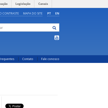
mação
Legislação
Canais
O CONTRASTE
MAPA DO SITE
PT
EN
frequentes
Contato
Fale conosco