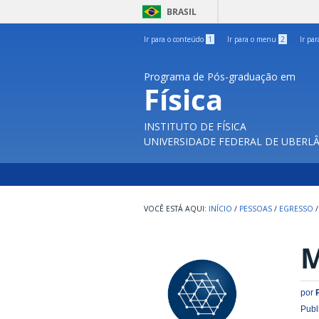
BRASIL
Ir para o conteúdo
1
Ir para o menu
2
Ir pa
Programa de Pós-graduação em
Física
INSTITUTO DE FÍSICA
UNIVERSIDADE FEDERAL DE UBERL
INÍCIO
/
PESSOAS
/
EGRESSO
/
M
por
Publ