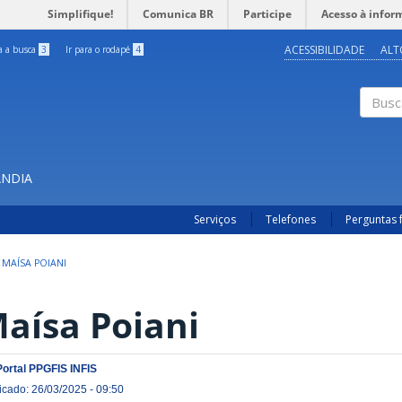
Simplifique!
Comunica BR
Participe
Acesso à infor
ACESSIBILIDADE
ALT
ra a busca
3
Ir para o rodapé
4
Buscar
ÂNDIA
Serviços
Telefones
Perguntas 
MAÍSA POIANI
aísa Poiani
Portal PPGFIS INFIS
icado: 26/03/2025 - 09:50