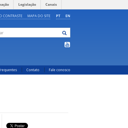
mação
Legislação
Canais
O CONTRASTE
MAPA DO SITE
PT
EN
frequentes
Contato
Fale conosco