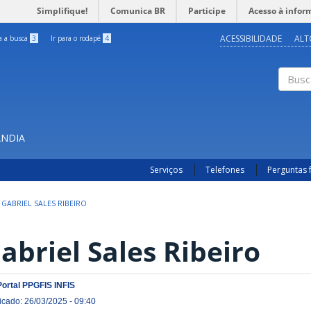
Simplifique!
Comunica BR
Participe
Acesso à infor
ACESSIBILIDADE
ALT
ra a busca
3
Ir para o rodapé
4
Buscar
ÂNDIA
Serviços
Telefones
Perguntas 
GABRIEL SALES RIBEIRO
abriel Sales Ribeiro
Portal PPGFIS INFIS
icado: 26/03/2025 - 09:40