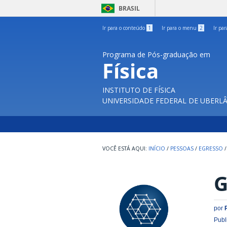
BRASIL
Ir para o conteúdo
1
Ir para o menu
2
Ir pa
Programa de Pós-graduação em
Física
INSTITUTO DE FÍSICA
UNIVERSIDADE FEDERAL DE UBERL
INÍCIO
/
PESSOAS
/
EGRESSO
/
G
por
Publ