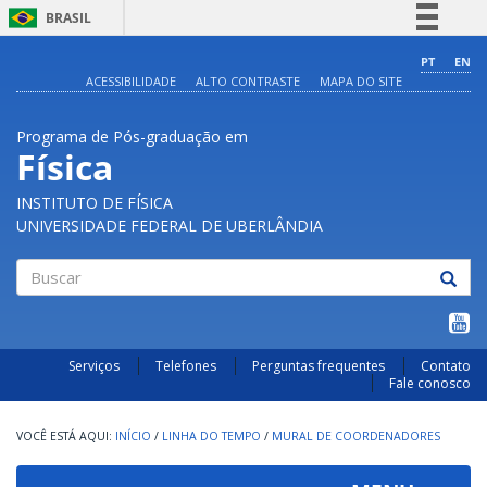
BRASIL
Simplifique!
PT
EN
ACESSIBILIDADE
ALTO CONTRASTE
MAPA DO SITE
Comunica BR
Participe
Programa de Pós-graduação em
Acesso à informação
Física
Legislação
INSTITUTO DE FÍSICA
Canais
UNIVERSIDADE FEDERAL DE UBERLÂNDIA
Buscar
Serviços
Telefones
Perguntas frequentes
Contato
Fale conosco
INÍCIO
/
LINHA DO TEMPO
/
MURAL DE COORDENADORES