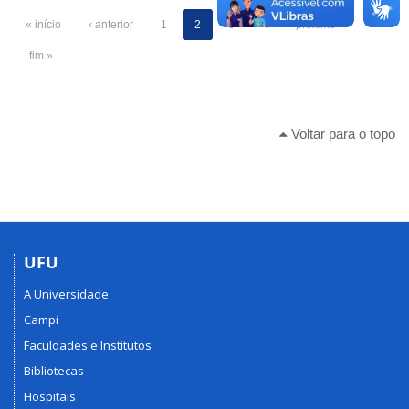
« início
‹ anterior
1
2
3
4
próximo ›
fim »
Voltar para o topo
UFU
A Universidade
Campi
Faculdades e Institutos
Bibliotecas
Hospitais